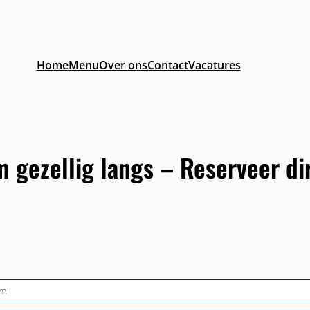
Home
Menu
Over ons
Contact
Vacatures
 gezellig langs – Reserveer di